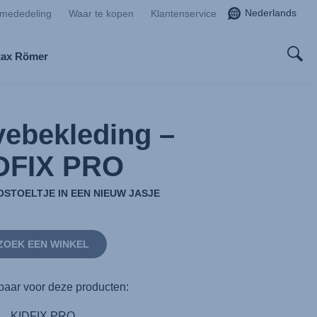
Nederlands
smededeling
Waar te kopen
Klantenservice
tax Römer
ebekleding –
DFIX PRO
OSTOELTJE IN EEN NIEUW JASJE
ZOEK EEN WINKEL
baar voor deze producten:
KIDFIX PRO