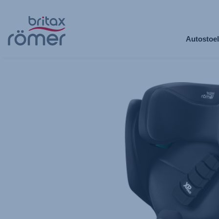
Ga
naar
Autostoel
hoofdinhoud
Britax
Reservebekleding
–
KIDFIX
PRO
Carbon
Black
|
STYLE,
1
van
1