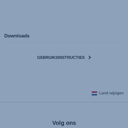
Downloads
GEBRUIKSINSTRUCTIES
User Instructions (English)
Land wijzigen
Gebrauchsanleitung (Deutsch)
Mode d'emploi (Français)
Instrucciones del usuario (Español)
Manual de instruções (Português)
Volg ons
Istruzioni per l’uso (Italiano)