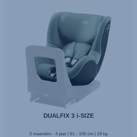
te
navigeren
en
druk
op
Enter
om
te
selecteren.
DUALFIX 3 i-SIZE
3 maanden - 4 jaar | 61 - 105 cm | 18 kg