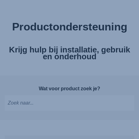
Productondersteuning
Krijg hulp bij installatie, gebruik
en onderhoud
Wat voor product zoek je?
Typ
om
suggesties
te