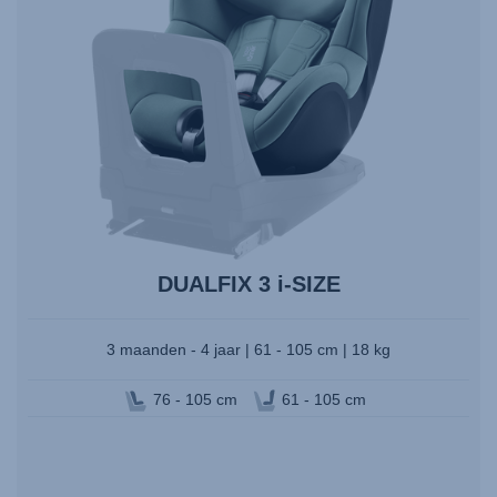
Enter
om
te
selecteren.
DUALFIX 3 i-SIZE
3 maanden - 4 jaar | 61 - 105 cm | 18 kg
76 - 105 cm
61 - 105 cm