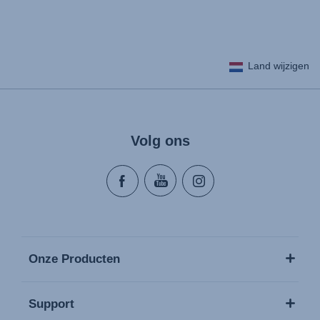
User Instructions (English)
Land wijzigen
Gebrauchsanleitung (Deutsch)
Mode d'emploi (Français)
Instrucciones del usuario (Español)
Manual de instruções (Português)
Volg ons
Istruzioni per l’uso (Italiano)
Инструкция пользователя (Русский язык)
Instrukcja użytkownika (Język polski)
Návod na použitie (Slovenský jazyk)
Инструкция за ползване (Български език)
Upute za uporabu (Hrvatski jezik)
Onze Producten
Pokyny k použití (Čeština)
Brugerinstruktioner (Dansk)
Support
Gebruiksinstructies (Nederlands)