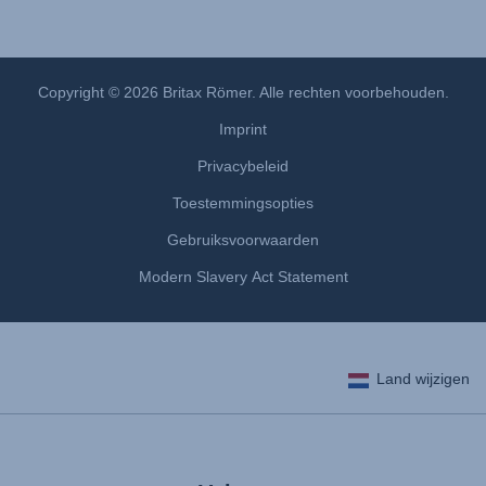
Monteringsanvisning (Norsk)
Instrucţiuni de utilizare (Limba română)
Uputstvo za korišcenje (Srpski)
Copyright © 2026 Britax Römer. Alle rechten voorbehouden.
Navodila za uporabo (Slovenščina)
Imprint
Bruksanvisning (Svenska)
Privacybeleid
Kullanım talimatı (Türkçe)
Toestemmingsopties
Gebruiksvoorwaarden
Modern Slavery Act Statement
Land wijzigen