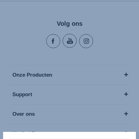
Mode d'emploi (Français)
Instrucciones del usuario (Español)
Manual de instruções (Português)
Volg ons
Istruzioni per l’uso (Italiano)
Инструкция пользователя (Русский язык)
Instrukcja użytkownika (Język polski)
Návod na použitie (Slovenský jazyk)
Инструкция за ползване (Български език)
Upute za uporabu (Hrvatski jezik)
Onze Producten
Pokyny k použití (Čeština)
Brugerinstruktioner (Dansk)
Support
Gebruiksinstructies (Nederlands)
Kasutusjuhend (Eesti keel)
Over ons
Käyttöohjeet (Suomi)
Οδηγίες χρήσης (Ελληνική γλώσσα)
Media / Pers
עברית) מדריך למשתמש)