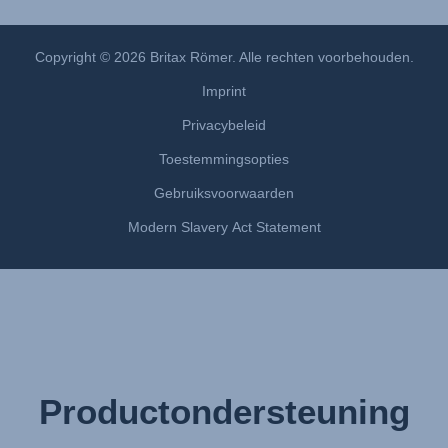
Instrucţiuni de utilizare (Limba română)
Uputstvo za korišcenje (Srpski)
Copyright © 2026 Britax Römer. Alle rechten voorbehouden.
Navodila za uporabo (Slovenščina)
Imprint
Bruksanvisning (Svenska)
Privacybeleid
Kullanım talimatı (Türkçe)
Toestemmingsopties
Gebruiksvoorwaarden
Modern Slavery Act Statement
Productondersteuning