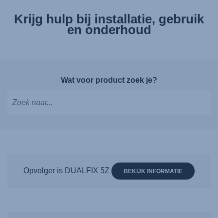
Krijg hulp bij installatie, gebruik
en onderhoud
Wat voor product zoek je?
Typ
om
suggesties
te
krijgen,
Opvolger is DUALFIX 5Z
BEKIJK INFORMATIE
gebruik
de
pijltjestoetsen
om