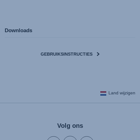
Downloads
GEBRUIKSINSTRUCTIES
User Instructions (English)
Land wijzigen
Gebrauchsanleitung (Deutsch)
Mode d'emploi (Français)
Instrucciones del usuario (Español)
Manual de instruções (Português)
Volg ons
Istruzioni per l’uso (Italiano)
Инструкция пользователя (Русский язык)