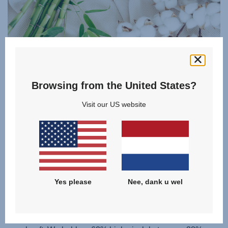
Browsing from the United States?
Visit our US website
AUTOVEILIGHEID DIE ZORG DRAAGT
VOOR DE PLANEET
Bescherm uw kind en het milieu met onze
ZOMERHOEZEN, duurzaam geproduceerd van biologisch
Yes please
Nee, dank u wel
katoen dat zonder synthetische pesticiden of kunstmest is
geteeld en snelgroeiende, snel hernieuwbare bamboe die
tijdens de productie geen pesticiden of herbiciden nodig