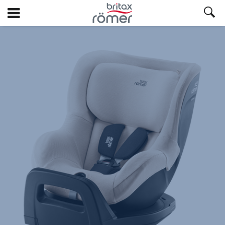
Ga
naar
hoofdinhoud
Britax
Zomerhoes
–
DUALFIX
FAMILY
Moonbeam,
1
van
1