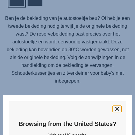
Ben je de bekleding van je autostoeltje beu? Of heb je een
tweede bekleding nodig terwijl je de originele bekleding
wast? De reservebekleding past precies over het
autostoeltje en wordt eenvoudig vastgemaakt. Deze
bekleding kan bovendien op 30°C worden gewassen, net
als de originele bekleding. Volg de aanwijzingen in de
handleiding om de bekleding te vervangen.
Schouderkussentjes en zitverkleiner voor baby's niet
inbegrepen.
Browsing from the United States?