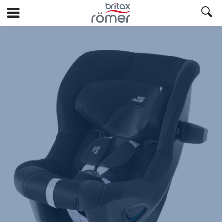
Ga
naar
hoofdinhoud
Britax
Reservebekleding
–
MAX-
SAFE
PRO
Galaxy
Black,
1
van
1