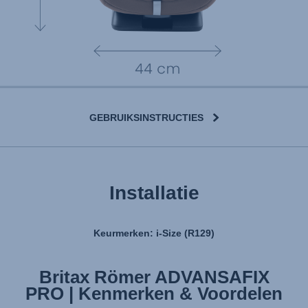
GEBRUIKSINSTRUCTIES
Installatie
Keurmerken: i-Size (R129)
Britax Römer ADVANSAFIX
Britax Römer ADVANSAFIX
PRO | Kenmerken & Voordelen
PRO | Installatie