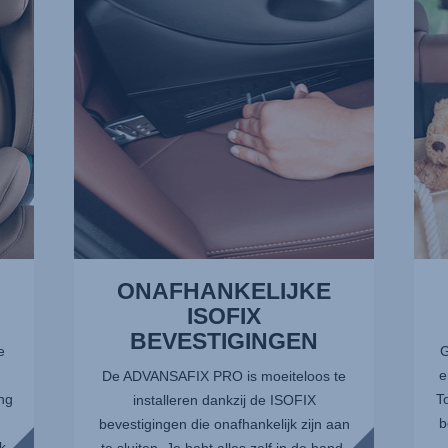
1
OP
van
LETS
13
2
van
13
ONAFHANKELIJKE
ISOFIX
BEVESTIGINGEN
e
G
e
De ADVANSAFIX PRO is moeiteloos te
ng
T
installeren dankzij de ISOFIX
b
bevestigingen die onafhankelijk zijn aan
k
te sluiten. Je hebt alles zelf in de hand,