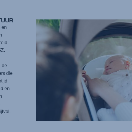
TUUR
 en
n
eid,
5Z.
l de
rs die
tijd
nd en
n
e
lvol,