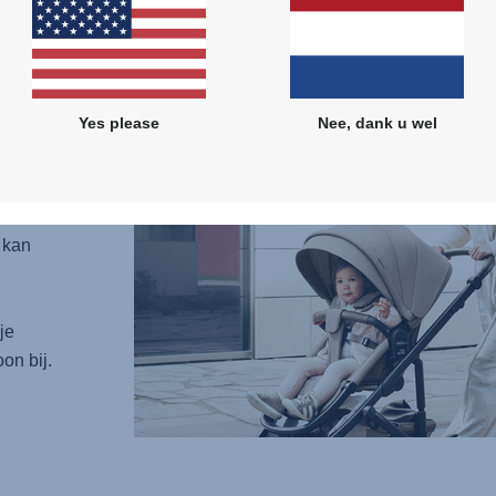
BY
eite
e
Yes please
Nee, dank u wel
hakel
n laat
t, met
 kan
je
on bij.