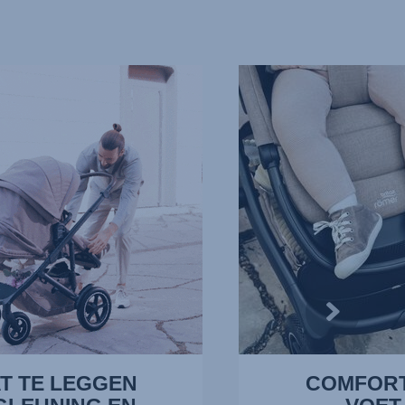
COMFORTABELE
VOETJES,
4
van
13
T TE LEGGEN
COMFOR