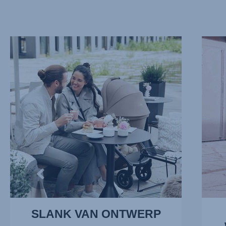
SLANK
OMKEE
VAN
WANDE
ONTWERP,
2
1
van
van
13
13
SLANK VAN ONTWERP