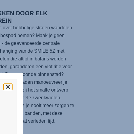
KKEN DOOR ELK
REIN
e over hobbelige straten wandelen
n bospad nemen? Maak je geen
 - de geavanceerde centrale
phanging van de
SMILE 5Z
met
elen die altijd in balans worden
en, garanderen een vlot ritje voor
nd. Dwars door de binnenstad?
de smalle paden manoeuvreer je
mak, dankzij het smalle ontwerp
uiterst flexibele zwenkwielen.
ien hoef je je nooit meer zorgen te
 over lekke banden, met deze
wielen is dat verleden tijd.