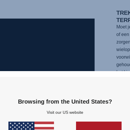
TRE
TER
Moet j
of ee
zorgen
wielo
voorwi
gehoud
het ki
Door 
met ge
en de 
Browsing from the United States?
Bovend
maken
Visit our US website
stoere 