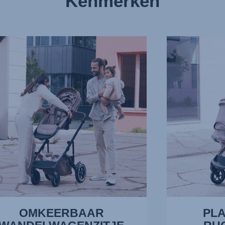
Kenmerken
RBAAR
PLAT
LWAGENZITJE,
TE
LEGGEN
RUGLEUNING
EN
VOETENSTEUN,
3
van
13
OMKEERBAAR
PLA