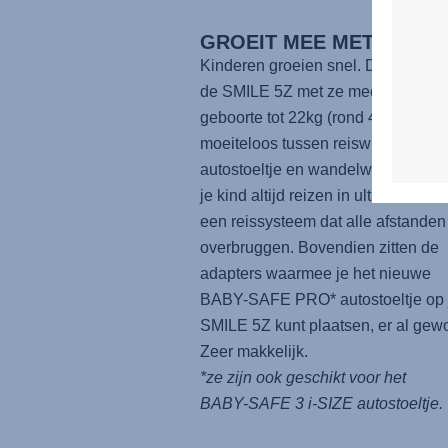
GROEIT MEE MET JE BA
Kinderen groeien snel. Daarom gro
de
SMILE 5Z
met ze mee - vanaf d
geboorte tot 22kg (rond 4 jaar). Sc
moeiteloos tussen reiswieg, baby-
autostoeltje en wandelwagenzitje e
je kind altijd reizen in ultiem comfor
een reissysteem dat alle afstanden
overbruggen. Bovendien zitten de
adapters waarmee je het nieuwe
BABY-SAFE PRO*
autostoeltje op 
SMILE 5Z
kunt plaatsen, er al gewo
Zeer makkelijk.
*ze zijn ook geschikt voor het
BABY-SAFE 3 i-SIZE
autostoeltje.