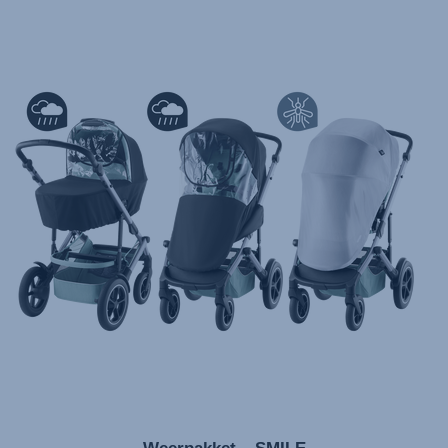
تعليمات المستخدم) اَللُّغَةُ اَلْعَرَبِيَّة)
Mode d'emploi (Français)
Instrucciones del usuario (Español)
Manual de instruções (Português)
Istruzioni per l’uso (Italiano)
Инструкция пользователя (Русский язык)
Instrukcja użytkownika (Język polski)
Návod na použitie (Slovenský jazyk)
Инструкция за ползване (Български език)
Upute za uporabu (Hrvatski jezik)
Pokyny k použití (Čeština)
Brugerinstruktioner (Dansk)
Gebruiksinstructies (Nederlands)