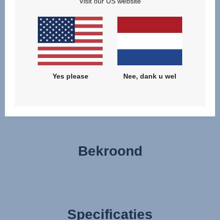
Visit our US website
worden opengezet doordat dit op zijn plaats wordt gehouden met
een magneet, en niet met een nogal lawaaiige klittenband. Je
kunt je baby er zelfs voorzichtig uit tillen, want er zit een hoes op
met een rits die niet in zijn geheel hoeft te worden weggenomen.
Of je tilt de reiswieg in zijn geheel even op, wat soepel kan dankzij
zijn lichte gewicht en het mechanisme met geheugenknoppen,
Yes please
Nee, dank u wel
zelfs als je maar één hand vrij hebt.
Bekroond
Specificaties