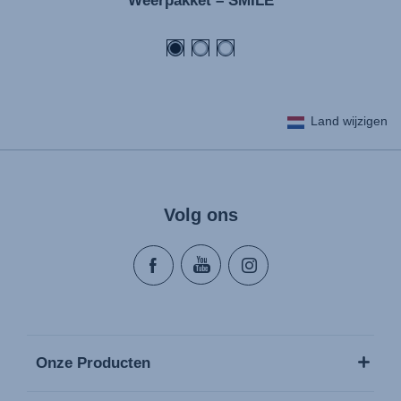
Weerpakket – SMILE
Kasutusjuhend (Eesti keel)
Käyttöohjeet (Suomi)
Οδηγίες χρήσης (Ελληνική γλώσσα)
Használati útmutató (Magyar nyelv)
Land wijzigen
Lietošanas instrukcija (Latviešu valoda)
Naudojimo instrukcija (Lietuvių kalba)
Monteringsanvisning (Norsk)
Volg ons
Instrucţiuni de utilizare (Limba română)
Uputstvo za korišcenje (Srpski)
Navodila za uporabo (Slovenščina)
Bruksanvisning (Svenska)
Kullanım talimatı (Türkçe)
Onze Producten