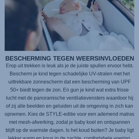
BESCHERMING TEGEN WEERSINVLOEDEN
Erop uit trekken is leuk als je de juiste spullen ervoor hebt.
Bescherm je kind tegen schadelijke UV-stralen met het
uittrekbare zonnescherm dat een bescherming van UPF
50+ biedt tegen de zon. En gun je kind wat extra frisse
lucht met de panoramische ventilatievensters waardoor hij
of zij alle beelden en geluiden uit de omgeving in zich kan
opnemen. Kies de STYLE-editie voor een ademend matras
met mesh-afwerking, zodat je baby koel en ontspannen
blijft op de warmste dagen. Is het koud buiten? Je baby ligt
lekker warm en knus in de zachte, comfortabele voering.