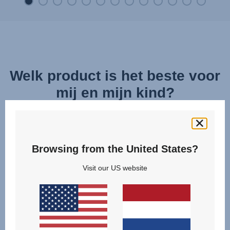
Welk product is het beste voor
mij en mijn kind?
Bekijk en vergelijk onze modellen uit de categorie
DRAAIBARE AUTOSTOELTJES VANAF DE
GEBOORTE
Browsing from the United States?
en vind het juiste product voor uw gezin!
Visit our US website
KLIK OM TE VERGELIJKEN