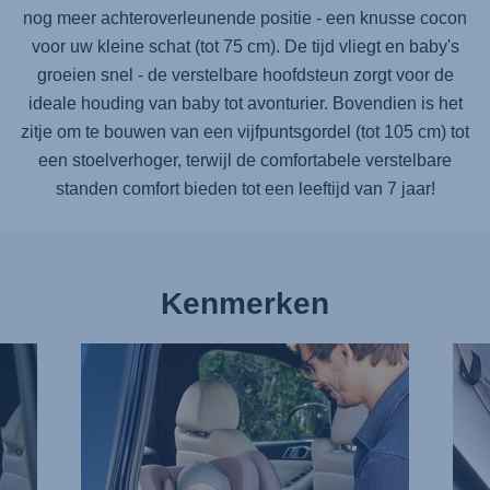
nog meer achteroverleunende positie - een knusse cocon
voor uw kleine schat (tot 75 cm). De tijd vliegt en baby's
groeien snel - de verstelbare hoofdsteun zorgt voor de
ideale houding van baby tot avonturier. Bovendien is het
zitje om te bouwen van een vijfpuntsgordel (tot 105 cm) tot
een stoelverhoger, terwijl de comfortabele verstelbare
standen comfort bieden tot een leeftijd van 7 jaar!
Kenmerken
MOEITELOOS
ONA
VASTGESPEN,
ISOF
1
BEVE
van
2
13
van
13