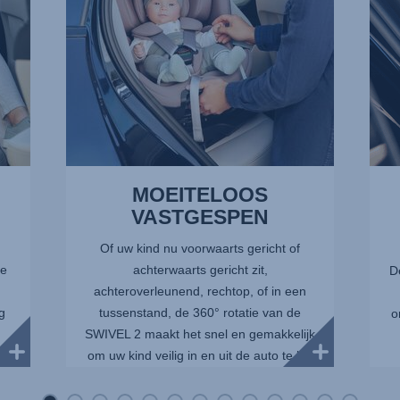
MOEITELOOS
VASTGESPEN
Of uw kind nu voorwaarts gericht of
de
achterwaarts gericht zit,
D
achteroverleunend, rechtop, of in een
g
tussenstand, de 360° rotatie van de
o
SWIVEL 2 maakt het snel en gemakkelijk
om uw kind veilig in en uit de auto te k...