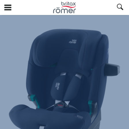
Ga
naar
hoofdinhoud
Britax
Reservebekleding
–
ADVANSAFIX
PRO
Night
Blue,
1
van
1