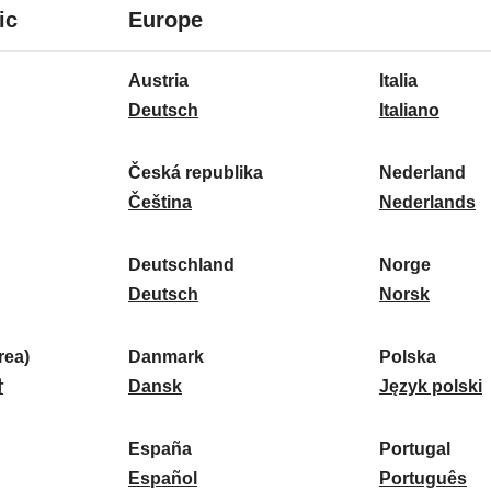
8
16
ic
Europe
talen
talen
16
Austria
Italia
talen
A
I
Deutsch
Italiano
u
t
s
a
Česká republika
Nederland
t
Č
l
N
Čeština
Nederlands
r
e
i
e
i
s
a
d
Deutschland
Norge
a
k
D
:
e
N
Deutsch
Norsk
:
á
e
r
o
r
u
l
r
ea)
Danmark
Polska
e
t
D
a
g
P
말
Dansk
Język polski
p
s
a
n
e
o
u
c
n
d
:
l
d
España
Portugal
b
h
m
E
:
s
P
Español
Português