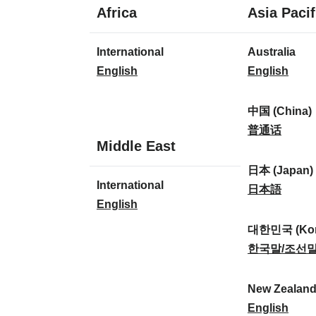
1
Africa
Asia Pacif
taal
1
8
International
Australia
taal
talen
I
A
English
English
n
u
t
s
中国 (China)
e
t
中
普通话
1
Middle East
r
r
国
taal
n
a
(
日本 (Japan)
1
International
a
l
C
日
日本語
taal
I
English
t
i
h
本
n
i
a
i
(
대한민국 (Kor
t
o
:
n
J
대
한국말/조선
e
n
a
a
한
r
a
)
p
민
New Zealan
n
l
:
a
국
N
English