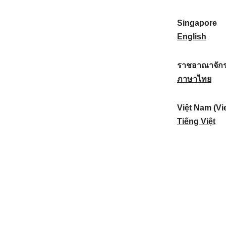
a
:
n
(
e
t
)
K
w
Singapore
i
:
o
Z
S
English
o
r
e
i
n
e
a
n
ราชอาณาจักร
a
a
l
g
ร
ภาษาไทย
l
)
a
a
า
:
:
n
p
ช
Việt Nam (Vi
d
o
อ
V
Tiếng Việt
:
r
า
i
e
ณ
ệ
:
า
t
จั
N
ก
a
ร
m
ไ
(