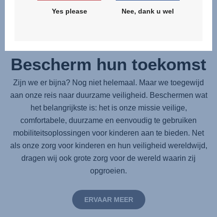
Yes please
Nee, dank u wel
Duurzaamheid -
Bescherm hun toekomst
Zijn we er bijna? Nog niet helemaal. Maar we toegewijd
aan onze reis naar duurzame veiligheid. Beschermen wat
het belangrijkste is: het is onze missie veilige,
comfortabele, duurzame en eenvoudig te gebruiken
mobiliteitsoplossingen voor kinderen aan te bieden. Net
als onze zorg voor kinderen en hun veiligheid wereldwijd,
dragen wij ook grote zorg voor de wereld waarin zij
opgroeien.
ERVAAR MEER