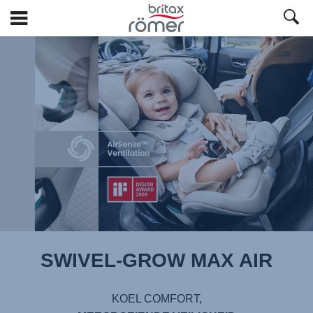
Ga
naar
hoofdinhoud
SWIVEL-GROW MAX AIR
KOEL COMFORT,