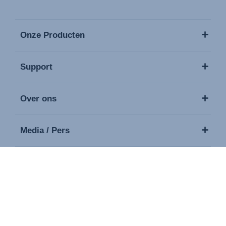
Onze Producten
Support
Over ons
Media / Pers
Contact