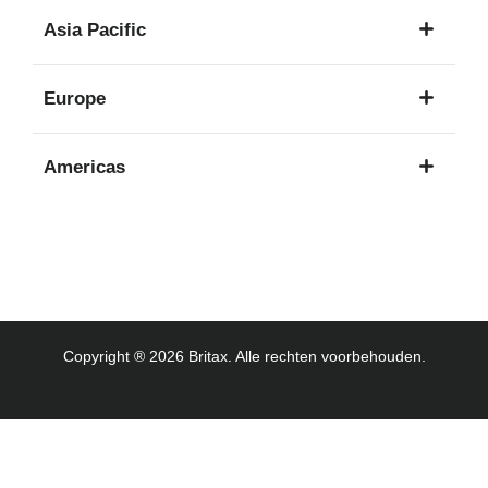
1
Asia Pacific
taal
8
Europe
talen
16
Americas
talen
3
talen
Copyright ® 2026 Britax. Alle rechten voorbehouden.