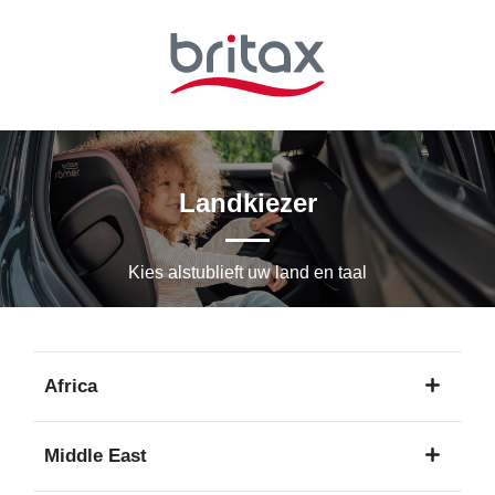
Ga
naar
hoofdinhoud
Landkiezer
Kies alstublieft uw land en taal
Africa
1
Middle East
taal