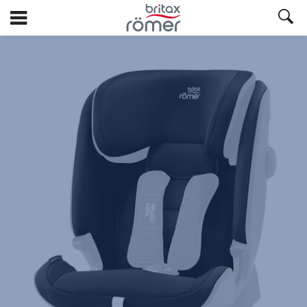
Ga
naar
hoofdinhoud
Britax
Reservebekleding
–
ADVANSAFIX
IV
R
Cosmos
Black,
1
van
1