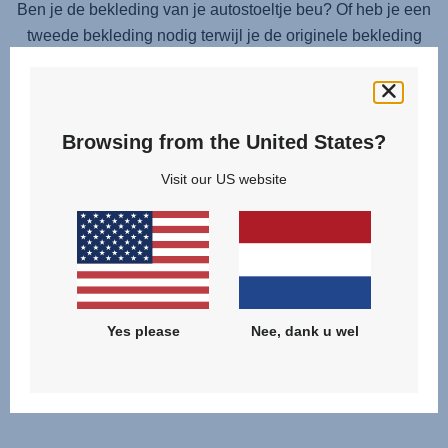
Ben je de bekleding van je autostoeltje beu? Of heb je een
tweede bekleding nodig terwijl je de originele bekleding
wast? De reservebekleding past precies over het
autostoeltje en wordt eenvoudig vastgemaakt. Deze
bekleding kan bovendien op 30°C worden gewassen, net
Browsing from the United States?
als de originele bekleding. Volg de aanwijzingen in de
handleiding om de bekleding te vervangen.
Visit our US website
Schouderkussentjes niet inbegrepen.
Yes please
Nee, dank u wel
Gerelateerde producten