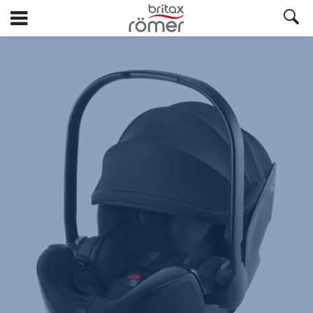
Ga
naar
hoofdinhoud
Britax
Reservebekleding
–
BABY-
SAFE
5Z
/
5Z2
/
PRO
Space
Black,
1
van
1