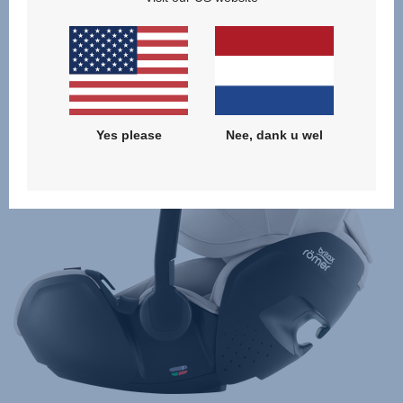
Gerelateerde producten
null
Yes please
Nee, dank u wel