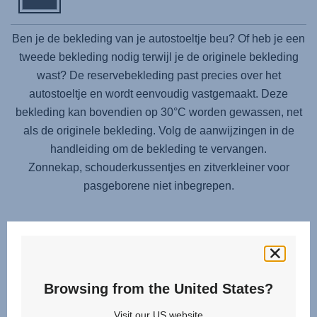
Ben je de bekleding van je autostoeltje beu? Of heb je een
tweede bekleding nodig terwijl je de originele bekleding
wast? De reservebekleding past precies over het
autostoeltje en wordt eenvoudig vastgemaakt. Deze
bekleding kan bovendien op 30°C worden gewassen, net
als de originele bekleding. Volg de aanwijzingen in de
handleiding om de bekleding te vervangen.
Zonnekap, schouderkussentjes en zitverkleiner voor
pasgeborene niet inbegrepen.
Browsing from the United States?
Visit our US website