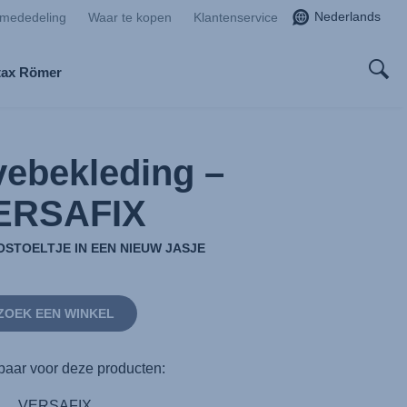
Nederlands
smededeling
Waar te kopen
Klantenservice
tax Römer
ebekleding –
ERSAFIX
OSTOELTJE IN EEN NIEUW JASJE
ZOEK EEN WINKEL
baar voor deze producten:
VERSAFIX