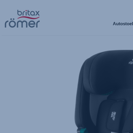
Ga
naar
Autostoel
hoofdinhoud
Britax
Reservebekleding
–
VERSAFIX
Space
Black,
1
van
1