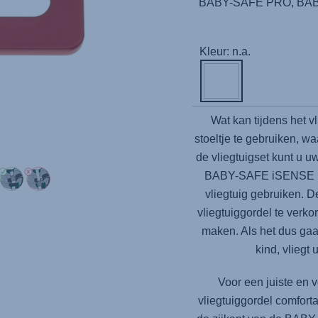
BABY-SAFE PRO, BABY
Kleur: n.a.
Wat kan tijdens het vl
stoeltje te gebruiken, w
de vliegtuigset kunt u
BABY-SAFE iSENSE met
vliegtuig gebruiken. D
vliegtuiggordel te verkor
maken. Als het dus gaa
kind, vliegt
Voor een juiste en v
vliegtuiggordel comforta