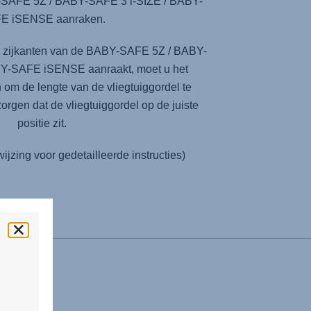
Y-SAFE 5Z / BABY-SAFE 3 i-SIZE / BABY-
E iSENSE aanraken.
de zijkanten van de BABY-SAFE 5Z / BABY-
BY-SAFE iSENSE aanraakt, moet u het
n om de lengte van de vliegtuiggordel te
zorgen dat de vliegtuiggordel op de juiste
positie zit.
ijzing voor gedetailleerde instructies)