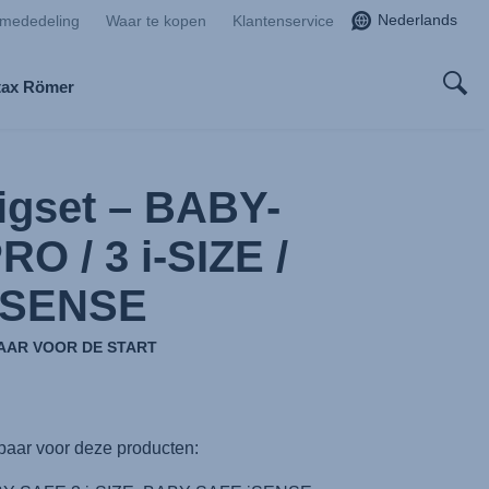
Nederlands
smededeling
Waar te kopen
Klantenservice
tax Römer
uigset – BABY-
O / 3 i-SIZE /
iSENSE
AAR VOOR DE START
baar voor deze producten: