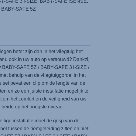
-SAFE 3 i-SIZE, BABY-SAFE iSENSE,
BABY-SAFE 5Z
iegen beter zijn dan in het vliegtuig het
aar u ook in uw auto op vertrouwd? Dankzij
 uw BABY-SAFE 5Z / BABY-SAFE 3 i-SIZE /
 behulp van de vliegtuiggordel in het
e set bevat een clip om de lengte van de
ten en zo een juiste installatie mogelijk te
t om het comfort en de veiligheid van uw
 u beide op het hoogste niveau.
eilige installatie moet de gesp van de
bel tussen de riemgeleiding zitten en niet