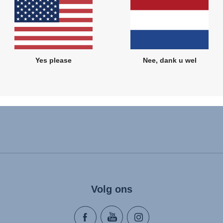
Gerelateerde producten
Yes please
Nee, dank u wel
Volg ons