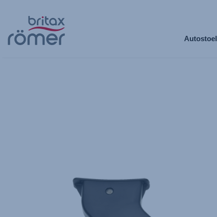
Ga
naar
Autostoel
hoofdinhoud
Britax
CLICK
&
GO
Adapters
–
B-
AGILE
DOUBLE
n.a.,
1
van