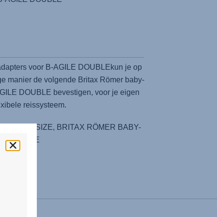
dapters voor B-AGILE DOUBLEkun je op
ge manier de volgende Britax Römer baby-
-AGILE DOUBLE bevestigen, voor je eigen
exibele reissysteem.
SAFE 2 i-SIZE, BRITAX RÖMER BABY-
SAFE