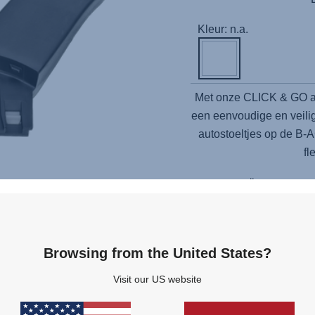
Kleur: n.a.
Met onze CLICK & GO a
een eenvoudige en veili
autostoeltjes op de B
fl
BRITAX RÖMER BABY-
Browsing from the United States?
Gerelateerde producten
Visit our US website