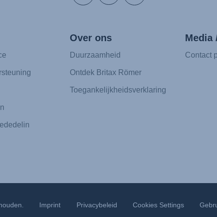
Over ons
Media 
ce
Duurzaamheid
Contact p
rsteuning
Ontdek Britax Römer
Toegankelijkheidsverklaring
en
ededelin
ehouden.
Imprint
Privacybeleid
Cookies Settings
Gebr