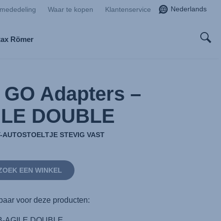
Nederlands
smededeling
Waar te kopen
Klantenservice
tax Römer
 GO Adapters –
ILE DOUBLE
Y-AUTOSTOELTJE STEVIG VAST
ZOEK EEN WINKEL
baar voor deze producten:
B-AGILE DOUBLE