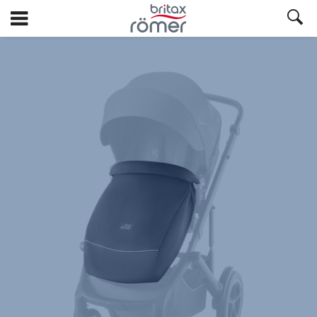
Ga
naar
hoofdinhoud
Britax
Scherm
–
SMILE
Midnight
Grey,
1
van
1