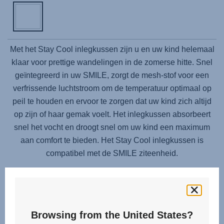
Met het Stay Cool inlegkussen zijn u en uw kind helemaal
klaar voor prettige wandelingen in de zomerse hitte. Snel
geïntegreerd in uw SMILE, zorgt de mesh-stof voor een
verfrissende luchtstroom om de temperatuur optimaal op
peil te houden en ervoor te zorgen dat uw kind zich altijd
op zijn of haar gemak voelt. Het inlegkussen absorbeert
snel het vocht en droogt snel om uw kind een maximum
aan comfort te bieden. Het Stay Cool inlegkussen is
compatibel met de SMILE ziteenheid.
Browsing from the United States?