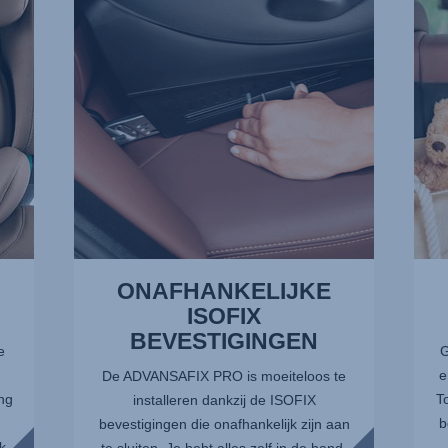
1
OP
van
LETS
13
2
van
13
ONAFHANKELIJKE
ISOFIX
BEVESTIGINGEN
e
G
e
De ADVANSAFIX PRO is moeiteloos te
ng
T
installeren dankzij de ISOFIX
b
bevestigingen die onafhankelijk zijn aan
k
te sluiten. Je hebt alles zelf in de hand,