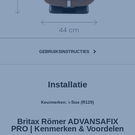
GEBRUIKSINSTRUCTIES
Installatie
Keurmerken: i-Size (R129)
Britax Römer ADVANSAFIX
Britax Römer ADVANSAFIX
PRO | Kenmerken & Voordelen
PRO | Installatie