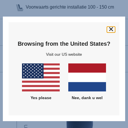
Voorwaarts gerichte installatie
100 - 150 cm
Dimensions (H x B x D)
63 – 83 x 44 x 42 cm
Browsing from the United States?
Visit our US website
Product gewicht
5.9 kg
Yes please
Nee, dank u wel