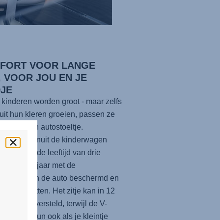
FORT VOOR LANGE
, VOOR JOU EN JE
DJE
 kinderen worden groot - maar zelfs
 uit hun kleren groeien, passen ze
eeds in hun autostoeltje.
tappend vanuit de kinderwagen
je kleintje in de leeftijd van drie
n tot vier jaar met de
IX 5Z
er in de auto beschermd en
abel bij zitten. Het zitje kan in 12
n worden versteld, terwijl de V-
e hoofdsteun ook als je kleintje