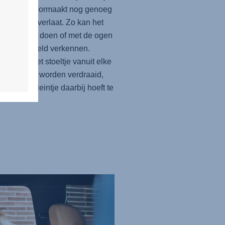
oeispurt doormaakt nog genoeg
en ruimte overlaat. Zo kan het
jk een dutje doen of met de ogen
pen de wereld verkennen.
ien kan het stoeltje vanuit elke
moeiteloos worden verdraaid,
dat je je kleintje daarbij hoeft te
.