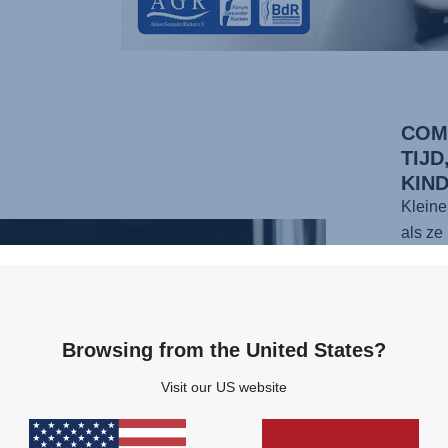
COM
TIJD
KIN
Kleine
als ze
nog st
Overs
blijft 
maande
Browsing from the United States?
DUALF
Visit our US website
comfort
stande
vormig