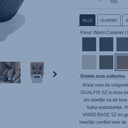
ALLE
CLASSIC
Kleur: Warm Caramel |
Ontdek onze collecties
Klaar voor de volgende
DUALFIX 5Z
is onze pe
als stoeltje na de fas
baby-autostoeltje. H
VARIO BASE 5Z
en ge
heerlijk comfort voor de 