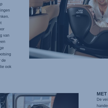
ip
dingen
nken.
t
oor
ng van
 een
ige
botsing
r de
lie ook
MET
De vei
handen