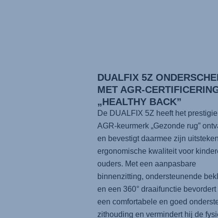
DUALFIX 5Z ONDERSCHE
MET AGR-CERTIFICERIN
„HEALTHY BACK”
De DUALFIX 5Z heeft het prestigi
AGR-keurmerk „Gezonde rug” ont
en bevestigt daarmee zijn uitsteke
ergonomische kwaliteit voor kinde
ouders. Met een aanpasbare
binnenzitting, ondersteunende bek
en een 360° draaifunctie bevordert 
een comfortabele en goed onderst
zithouding en vermindert hij de fys