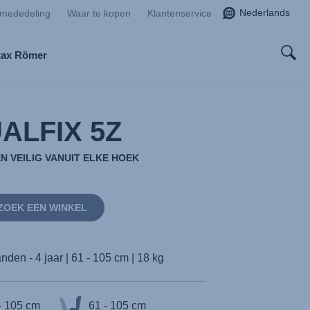
Nederlands
smededeling
Waar te kopen
Klantenservice
tax Römer
ALFIX 5Z
EN VEILIG VANUIT ELKE HOEK
ZOEK EEN WINKEL
nden - 4 jaar | 61 - 105 cm | 18 kg
- 105 cm
61 - 105 cm