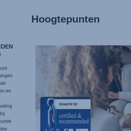
Hoogtepunten
IDEN
G
euze
vangen
nde
ren en
leding
hij
eunde
ieke