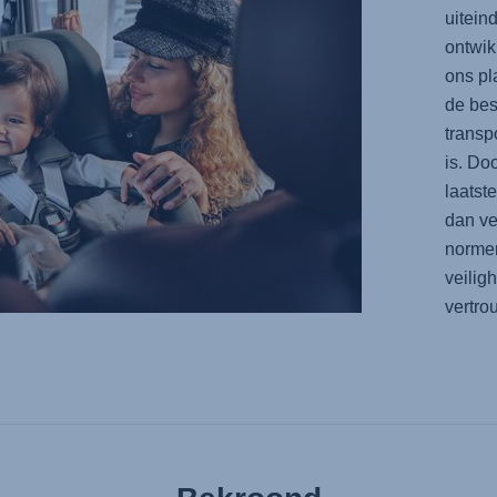
uitein
ontwik
ons pl
de bes
transp
is. Do
laatst
dan ve
normen
veilig
vertr