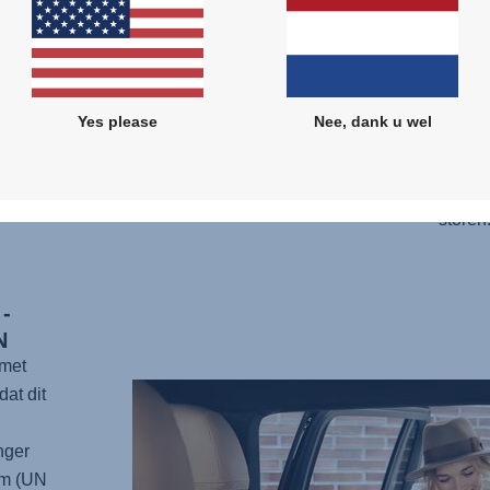
een gr
steun 
heerli
wijd o
Yes please
Nee, dank u wel
Bovend
stand 
zonder 
storen
-
N
 met
dat dit
nger
rm (UN