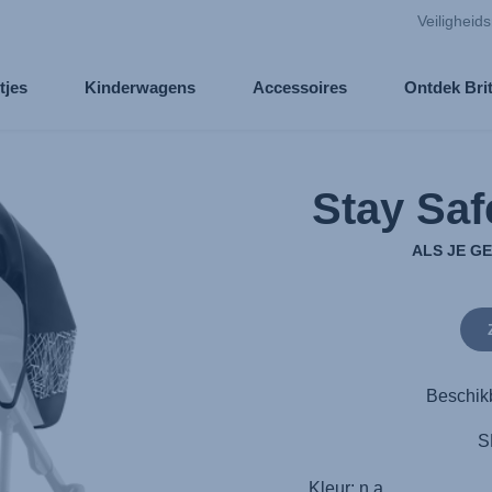
Veiligheid
tjes
Kinderwagens
Accessoires
Ontdek Bri
Stay Saf
ALS JE GE
Beschik
S
Kleur: n.a.