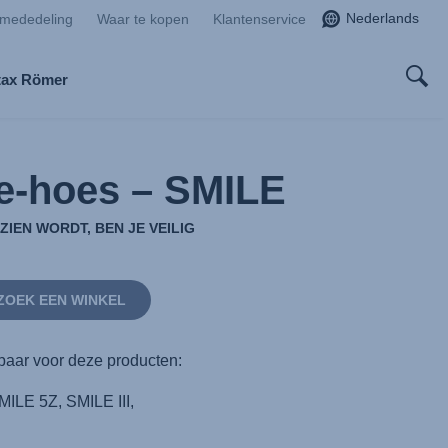
Nederlands
smededeling
Waar te kopen
Klantenservice
tax Römer
e-hoes – SMILE
ZIEN WORDT, BEN JE VEILIG
ZOEK EEN WINKEL
baar voor deze producten:
MILE 5Z, SMILE III,