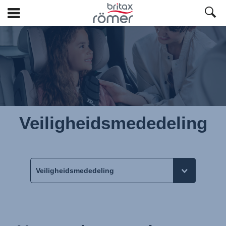
Ga
naar
hoofdinhoud
Veiligheidsmededeling