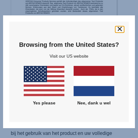
Browsing from the United States?
Visit our US website
Wij zullen nu de schouderpads bij alle MAX-FIX-
producten in ons magazijn, evenals bij alle zitjes in
voorraad bij onze handelaren vervangen. Daarnaast
Yes please
Nee, dank u wel
willen wij u, indien u al een MAX-FIX hebt gekocht,
een kosteloze omruiling van de schouderpads
aanbieden, zodat u verder een goed gevoel behoudt
bij het gebruik van het product en uw volledige