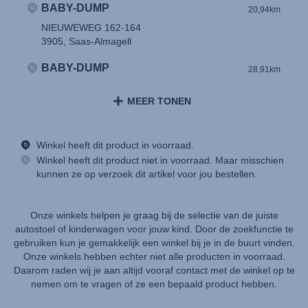
BABY-DUMP
20,94km
NIEUWEWEG 162-164
3905, Saas-Almagell
BABY-DUMP
28,91km
MIDDACHTENLAAN 17
1333, XS ALMERE
MEER TONEN
BABYPARK KESTEREN BV
29,96km
Winkel heeft dit product in voorraad.
BATTERIJENWEG 19
Winkel heeft dit product niet in voorraad. Maar misschien
4041 CP, KESTEREN/NIEDERLANDE
kunnen ze op verzoek dit artikel voor jou bestellen.
Babypark Gouda
43,06km
Industriestraat 15
Onze winkels helpen je graag bij de selectie van de juiste
2802 AC, GOUDA
autostoel of kinderwagen voor jouw kind. Door de zoekfunctie te
gebruiken kun je gemakkelijk een winkel bij je in de buurt vinden.
Babypark Gouda
43,06km
Onze winkels hebben echter niet alle producten in voorraad.
Industriestraat 15
Daarom raden wij je aan altijd vooraf contact met de winkel op te
2802 AC, GOUDA
nemen om te vragen of ze een bepaald product hebben.
BABY-DUMP