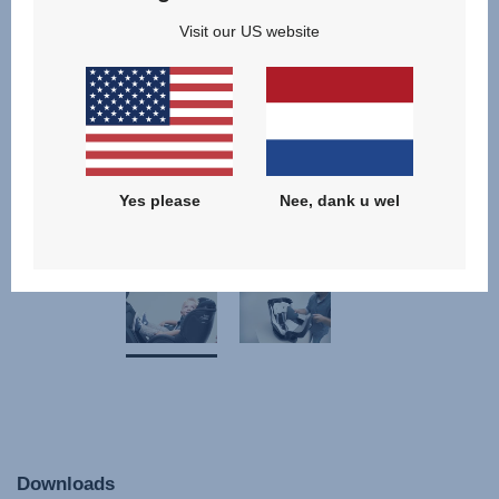
Visit our US website
Yes please
Nee, dank u wel
Downloads