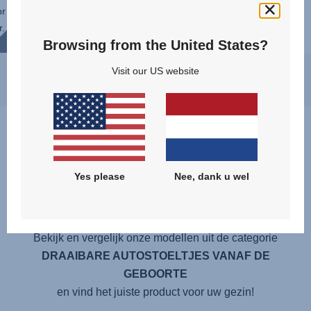
or
daar tussenin ook, doordat de DUALFIX
r.
PRO 360° kan draaien kun je je kleintje
Browsing from the United States?
t
altijd snel en gemakkelijk veilig in of uit
de auto...
Visit our US website
Welk product is het beste voor
Yes please
Nee, dank u wel
mij en mijn kind?
Bekijk en vergelijk onze modellen uit de categorie
DRAAIBARE AUTOSTOELTJES VANAF DE
GEBOORTE
en vind het juiste product voor uw gezin!