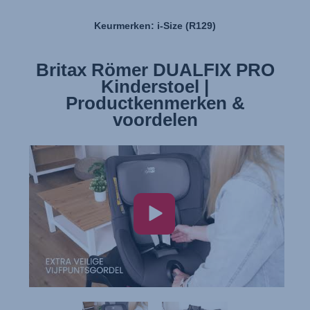
Keurmerken: i-Size (R129)
Britax Römer DUALFIX PRO
Britax Römer DUALFIX PRO
Kinderstoel | Installatie
Kinderstoel |
Productkenmerken &
voordelen