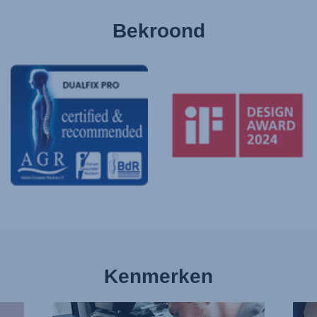
Bekroond
Kenmerken
GORDELS
VOL