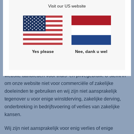
Visit our US website
- onderbreking van bedrijfsvoering;
- verlies van verwachtte besparingen;
- verlies van zakelijke kansen, goodwill of reputatie; of
Yes please
Nee, dank u wel
- enige indirecte of gevolgsverliezen of schade.
Indien u een consument bent, let erop dat wij alleen onze
website aanbieden voor thuis- en privégebruik. U stemt in
om onze website niet voor commerciële of zakelijke
doeleinden te gebruiken en wij zijn niet aansprakelijk
tegenover u voor enige winstderving, zakelijke derving,
onderbreking in bedrijfsvoering of verlies van zakelijke
kansen.
Wij zijn niet aansprakelijk voor enig verlies of enige