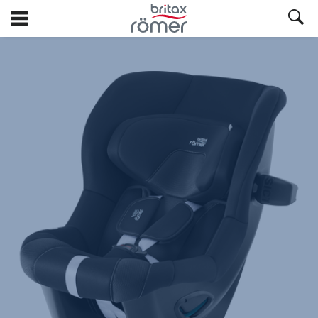
Ga
naar
hoofdinhoud
Britax
Reservebekleding
–
MAX-
SAFE
PRO
Galaxy
Black,
1
van
1