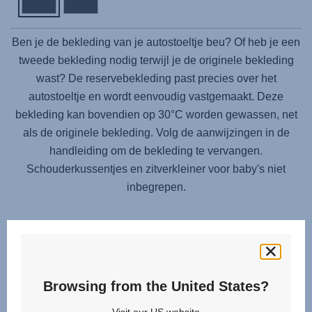
Ben je de bekleding van je autostoeltje beu? Of heb je een
tweede bekleding nodig terwijl je de originele bekleding
wast? De reservebekleding past precies over het
autostoeltje en wordt eenvoudig vastgemaakt. Deze
bekleding kan bovendien op 30°C worden gewassen, net
als de originele bekleding. Volg de aanwijzingen in de
handleiding om de bekleding te vervangen.
Schouderkussentjes en zitverkleiner voor baby's niet
inbegrepen.
Browsing from the United States?