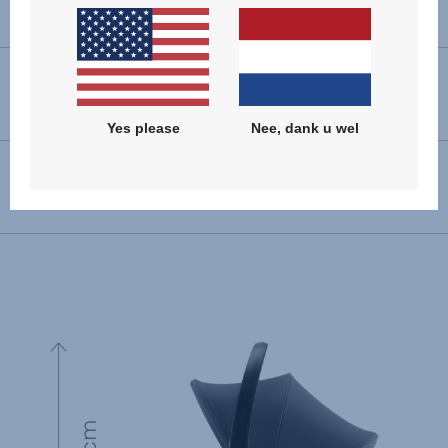
Naar achteren gerichte installatie
40 - 83 cm
Dimensions (H x B x D)
61 x 44 x 64 cm cm
Yes please
Nee, dank u wel
Product gewicht
3.9 kg