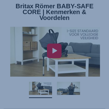
Britax Römer BABY-SAFE
Britax Römer BABY-SAFE
CORE | Kenmerken &
CORE | Installatie
Voordelen