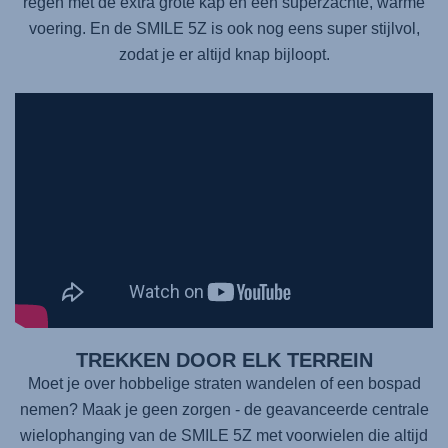
regen met de extra grote kap en een superzachte, warme
voering. En de SMILE 5Z is ook nog eens super stijlvol,
zodat je er altijd knap bijloopt.
TREKKEN DOOR ELK TERREIN
Moet je over hobbelige straten wandelen of een bospad
nemen? Maak je geen zorgen - de geavanceerde centrale
wielophanging van de
SMILE 5Z
met voorwielen die altijd