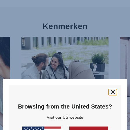
Kenmerken
SLANK
OMK
VAN
WAN
ONTWERP,
2
1
van
van
13
13
Browsing from the United States?
Visit our US website